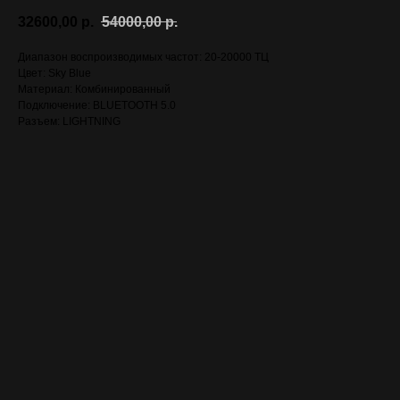
32600,00
р.
54000,00
р.
Диапазон воспроизводимых частот: 20-20000 ТЦ
Цвет: Sky Blue
Материал: Комбинированный
Подключение: BLUETOOTH 5.0
Разъем: LIGHTNING