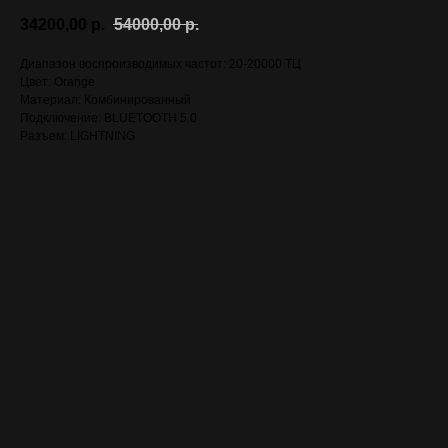
34200,00
р.
54000,00
р.
Диапазон воспроизводимых частот: 20-20000 ТЦ
Цвет: Orange
Материал: Комбинированный
Подключение: BLUETOOTH 5.0
Разъем: LIGHTNING