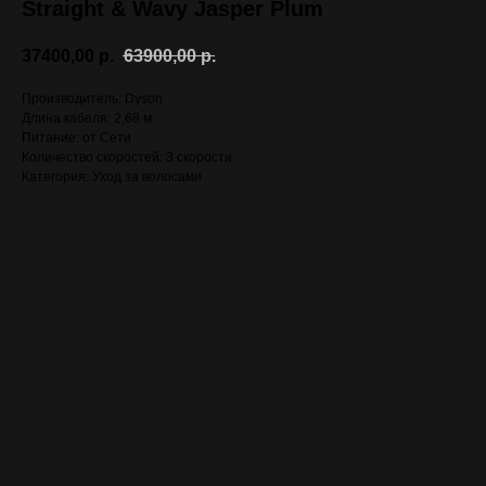
Straight & Wavy Jasper Plum
37400,00
р.
63900,00
р.
Производитель: Dyson
Длина кабеля: 2,68 м
Питание: от Сети
Количество скоростей: 3 скорости
Категория: Уход за волосами