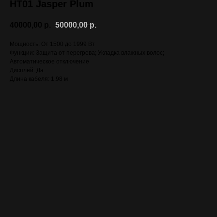
HT01 Jasper Plum
40000,00
р.
50000,00
р.
Мощность: От 1500 до 1999 Вт
Функции: Защита от перегрева; Укладка влажных волос;
Автоматическое отключение
Дисплей: Да
Длина кабеля: 1.98 м